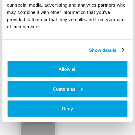
our social media, advertising and analytics partners who
3. Entziehe alle Berechtigungen auf dem
may combine it with other information that you’ve
Transponder
provided to them or that they’ve collected from your use
of their services.
4. Klicke auf den
Mehr
-Button und wähle
Löschen
Dieses Feld erscheint erst, nachdem keine
Zutrittsberechtigungen auf dem Transponder
Show details
vorhanden sind.
Allow all
Customize
Deny