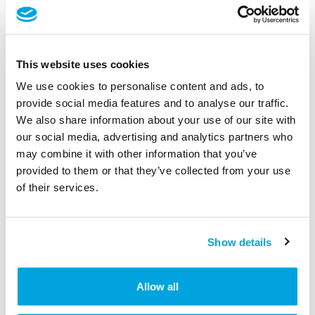
This website uses cookies
We use cookies to personalise content and ads, to
provide social media features and to analyse our traffic.
We also share information about your use of our site with
our social media, advertising and analytics partners who
may combine it with other information that you’ve
Wenn du ein iPhone besitzt, kannst du alternativ
provided to them or that they’ve collected from your use
auch noch unser
iOS Widget
nutzen. Damit kannst
of their services.
du jetzt deine Tür noch schneller entsperren und
musst dafür nicht einmal die Tapkey App öffnen.
Show details
Allow all