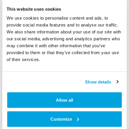
Wenn du dennoch zusätzlichen Support benötigst
This website uses cookies
oder eine konkrete Tapkey-relevante Frage hast, dann
stelle sie bitte auf
Stack Overflow
. Vergiss dabei
We use cookies to personalise content and ads, to
nicht, den tapkey Tag hinzuzufügen. Unser R&D
provide social media features and to analyse our traffic.
Team wird dir so schnell wie möglich antworten und
We also share information about your use of our site with
dir bei deinem Anliegen helfen.
our social media, advertising and analytics partners who
may combine it with other information that you’ve
provided to them or that they’ve collected from your use
War dieser Artikel hilfreich?
of their services.
Nein
Ja
Show details
Drucken
Allow all
Artikel in diesem Ordner -
Wo finde ich das Tapkey Mobile SDK?
Customize
Welche Produkte sind kompatibel mit Tapkey?