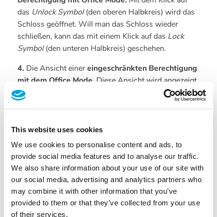
Berechtigung mit Office Mode.
Mit dem Klick auf
das
Unlock Symbol
(den oberen Halbkreis) wird das
Schloss geöffnet. Will man das Schloss wieder
schließen, kann das mit einem Klick auf das
Lock
Symbol
(den unteren Halbkreis) geschehen.
4.
Die Ansicht einer
eingeschränkten Berechtigung
mit dem Office Mode.
Diese Ansicht wird angezeigt,
wenn die Berechtigung über zeitliche
Einschränkungen verfügt. In diesem Fall kann das
Schloss nur innerhalb eines berechtigten Zeitraumes
(z. B. während der Bürozeiten) geöffnet werden. Am
This website uses cookies
Ende des jeweiligen Zeitraums wird das Schloss
We use cookies to personalise content and ads, to
automatisch wieder geschlossen. Mit einem Klick auf
provide social media features and to analyse our traffic.
das
Unlock Symbol
(den oberen Halbkreis) wird das
We also share information about your use of our site with
Schloss geöffnet. Will man das Schloss vor dem
our social media, advertising and analytics partners who
Ende des jeweiligen Zeitraums wieder schließen,
may combine it with other information that you’ve
kann das mit einem Klick auf das
Lock Symbol
(den
provided to them or that they’ve collected from your use
unteren Halbkreis) geschehen.
of their services.