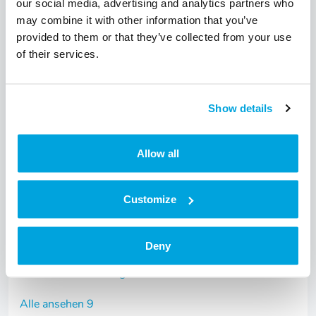
Wie tausche ich die Batterie aus?
our social media, advertising and analytics partners who
may combine it with other information that you’ve
Was passiert, wenn jemand den Elektronikknauf
provided to them or that they’ve collected from your use
gewaltsam abreißt?
of their services.
Alle ansehen 11
Show details
Bedienungsanleitungen (9)
Allow all
Furniture Lock – Bedienungs- &
Installationsanleitungen
Customize
Tapkey Padlock – Bedienungs- &
Installationsanleitungen
Deny
Tapkey Smart Lock – Bedienungs- &
Installationsanleitungen
Alle ansehen 9