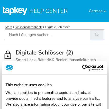
Zum hauptsächlichen Inhalt gehen
HELP CENTER
German
Start
Wissensdatenbank
Digitale Schlösser
Digitale Schlösser (2)
Smart Lock, Batterie & Bedienungsanleitungen
Über Smart Lock & Batterie (11)
This website uses cookies
Warum blinkt mein Smart Lock grün, ohne dass ich
We use cookies to personalise content and ads, to
etwas tue?
provide social media features and to analyse our traffic.
We also share information about your use of our site with