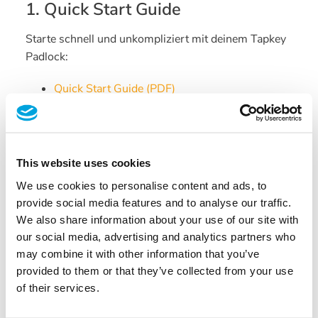
1. Quick Start Guide
Starte schnell und unkompliziert mit deinem Tapkey
Padlock:
Quick
Start
Guide
(PDF)
2. Technische Daten und
Spezifikationen
This website uses cookies
Detaillierte Informationen zum Tapkey Padlock:
We use cookies to personalise content and ads, to
Tapkey
Padlock —
Datenblatt
(PDF)
provide social media features and to analyse our traffic.
Tapkey
Padlock
Kettenadapter
—
Technische
We also share information about your use of our site with
Zeichnung
(PDF)
our social media, advertising and analytics partners who
may combine it with other information that you’ve
Noch Fragen?
Falls du Unterstützung benötigst,
provided to them or that they’ve collected from your use
kannst du dich jederzeit an unser
Support-Team
of their services.
wenden.