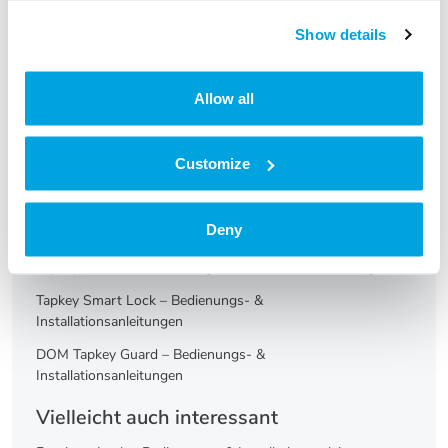
Show details
War dieser Artikel hilfreich?
Nein
Ja
Allow all
Drucken
Customize
Artikel in diesem Ordner -
Deny
Furniture Lock – Bedienungs- & Installationsanleitungen
Tapkey Padlock – Bedienungs- & Installationsanleitungen
Tapkey Smart Lock – Bedienungs- &
Installationsanleitungen
DOM Tapkey Guard – Bedienungs- &
Installationsanleitungen
Vielleicht auch interessant