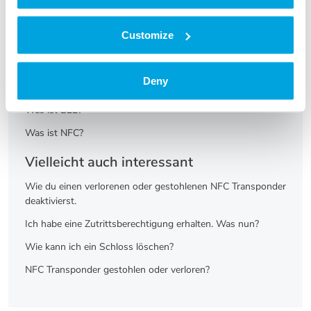
Drucken
Customize
Artikel in diesem Ordner -
Wie kann ich Feedback zur Tapkey App geben?
Deny
Über die Tapkey App.
Was ist BLE?
Was ist NFC?
Vielleicht auch interessant
Wie du einen verlorenen oder gestohlenen NFC Transponder
deaktivierst.
Ich habe eine Zutrittsberechtigung erhalten. Was nun?
Wie kann ich ein Schloss löschen?
NFC Transponder gestohlen oder verloren?