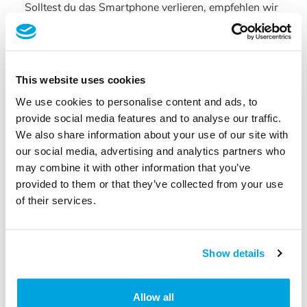
Solltest du das Smartphone verlieren, empfehlen wir
dringend sofort die Sicherheitseinstellungen
sämtlicher darauf befindlichen Accounts zu
überprüfen (insbesondere, aber nicht ausschließlich
jene deines Google Accounts) und nach Möglichkeit
This website uses cookies
das Smartphone remote zu „wipen“, um alle
We use cookies to personalise content and ads, to
Informationen darauf zu vernichten. Weiters
provide social media features and to analyse our traffic.
empfehlen wir dringend, das Telefon stets durch
We also share information about your use of our site with
entsprechende den Lock-Screen betreffende
our social media, advertising and analytics partners who
Sicherheitsmaßnahmen wie etwa Fingerabdruck,
may combine it with other information that you’ve
Entsperrmuster, PIN-Code oder Ähnlichem vor
provided to them or that they’ve collected from your use
unbefugtem Zugriff zu schützen.
of their services.
War dieser Artikel hilfreich?
Show details
Nein
Ja
Allow all