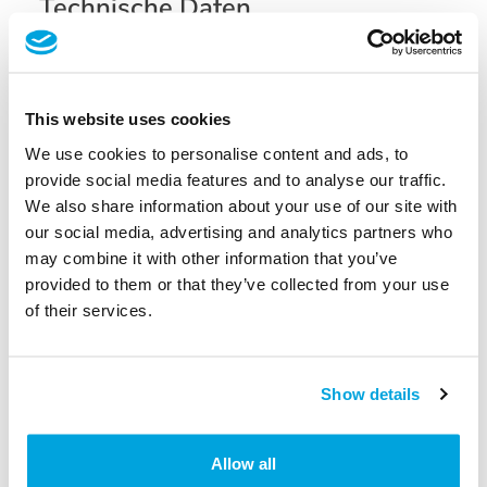
Technische Daten
Detaillierte Informationen für das DOM Tapkey LoQ:
Datenblatt
(PDF)
This website uses cookies
Noch Fragen?
Falls du Unterstützung benötigst,
We use cookies to personalise content and ads, to
kannst du dich jederzeit an unser
Support
-Team
provide social media features and to analyse our traffic.
wenden.
We also share information about your use of our site with
our social media, advertising and analytics partners who
may combine it with other information that you’ve
War dieser Artikel hilfreich?
provided to them or that they’ve collected from your use
of their services.
Nein
Ja
Drucken
Show details
Artikel in diesem Ordner -
Allow all
Furniture Lock – Bedienungs- & Installationsanleitungen